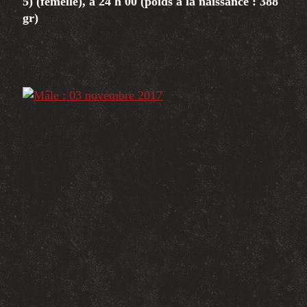
5) (femelle), à 24 h 00 (poids à la naissance : 388
gr)