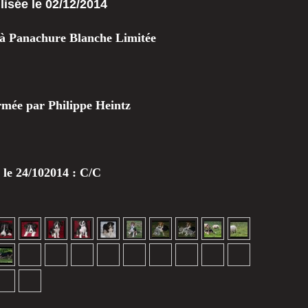
ilisée le 02/12/2014
à Panachure Blanche Limitée
rmée par Philippe Heintz
t le 24/102014 : C/C