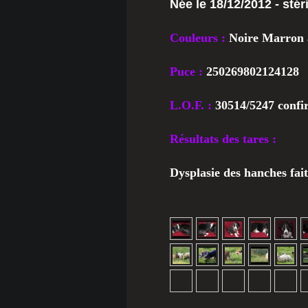
Née le 18/12/2012 - stér
Couleurs :
Noire Marron 
Puce :
250269802124128
L.O.F. :
30514/5247 confi
Résultats des tares :
Dysplasie des hanches fai