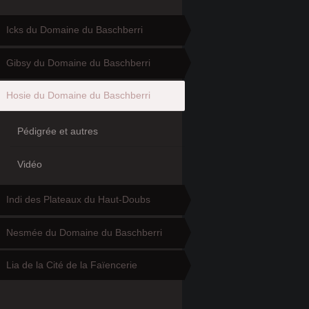
Icks du Domaine du Baschberri
Gibsy du Domaine du Baschberri
Hosie du Domaine du Baschberri
Pédigrée et autres
Vidéo
Indi des Plateaux du Haut-Doubs
Nesmée du Domaine du Baschberri
Lia de la Cité de la Faïencerie