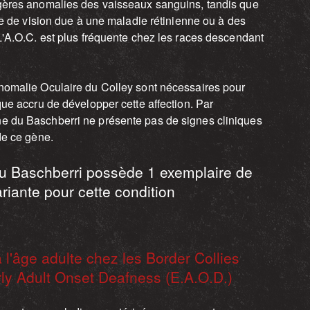
gères anomalies des vaisseaux sanguins, tandis que
te de vision due à une maladie rétinienne ou à des
L'A.O.C. est plus fréquente chez les races descendant
nomalie Oculaire du Colley sont nécessaires pour
ue accru de développer cette affection. Par
 du Baschberri ne présente pas de signes cliniques
de ce gène.
u Baschberri possède 1 exemplaire de
ariante pour cette condition
 l'âge adulte chez les Border Collies
ly Adult Onset Deafness
(
E.A.O.D.)