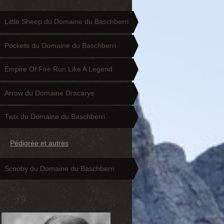
Little Sheep du Domaine du Baschberri
Pockets du Domaine du Baschberri
Empire Of Fire Run Like A Legend
Arrow du Domaine Dracarys
Twix du Domaine du Baschberri
Pédigrée et autres
Scooby du Domaine du Baschberri