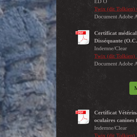
ED O
Twix (dit Tolkien
Document Adobe A
Certificat médical
Disséquante (O.C
Indemne/Clear
Twix (dit Tolkien
Document Adobe A
Certificat Vétérin
oculaires canines 
Indemne/Clear
Twix (dit Tolkie