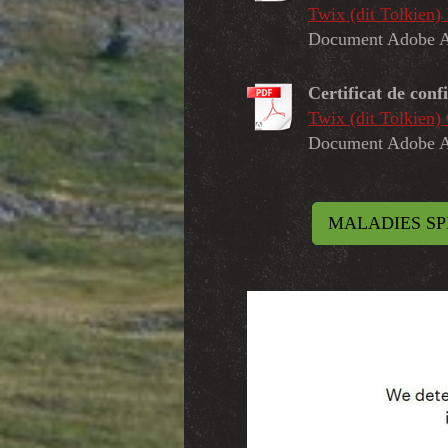
Twix (dit Tolkien) 
Document Adobe A
Certificat de con
Twix (dit Tolkie
Document Adobe A
MALADIES SP