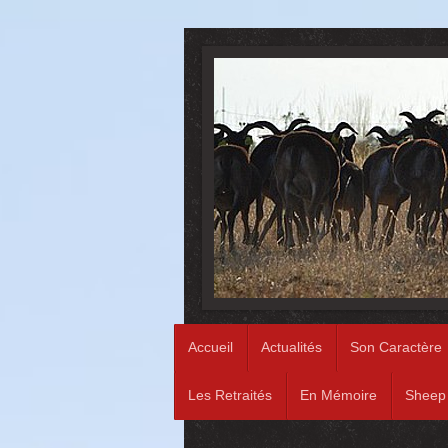
Accueil
Actualités
Son Caractère
Les Retraités
En Mémoire
Sheep