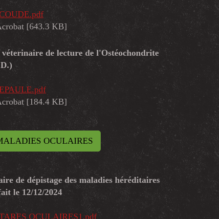
) COUDE.pdf
crobat [643.3 KB]
 véterinaire de lecture de l'Ostéochondrite
.D.)
) EPAULE.pdf
crobat [184.4 KB]
MALADIES OCULAIRES
aire de dépistage des maladies héréditaires
fait le 12/12/2024
n) TARES OCULAIRES1.pdf