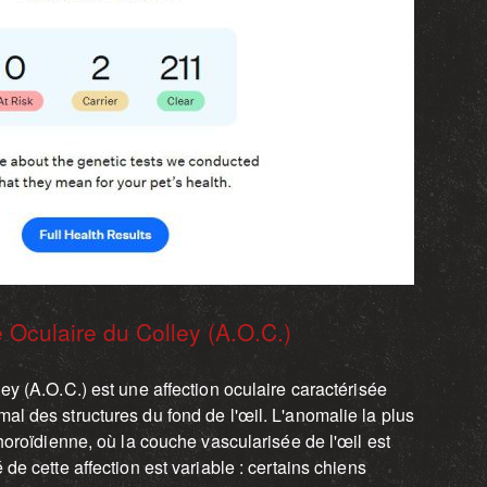
 Oculaire du Colley (A.O.C.)
y (A.O.C.) est une affection oculaire caractérisée
l des structures du fond de l'œil. L'anomalie la plus
horoïdienne, où la couche vascularisée de l'œil est
de cette affection est variable : certains chiens