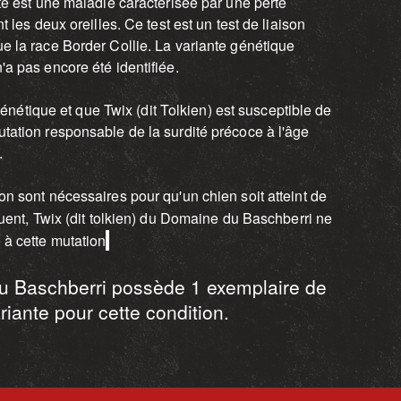
te est une maladie caractérisée par une perte
t les deux oreilles. Ce test est un test de liaison
e la race Border Collie. La variante génétique
a pas encore été identifiée.
n génétique et que Twix (dit Tolkien) est susceptible de
tation responsable de la surdité précoce à l'âge
.
n sont nécessaires pour qu'un chien soit atteint de
quent, Twix (dit tolkien) du Domaine du Baschberri ne
à cette mutation
.
u Baschberri possède 1 exemplaire de
riante pour cette condition.