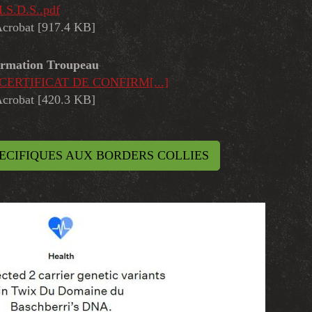
I.S.D.S..pdf
crobat [917.4 KB]
firmation Troupeau
n) CERTIFICAT DE CONFIRM[...]
crobat [420.3 KB]
ECIFIQUES AUX BORDERS COLLIES