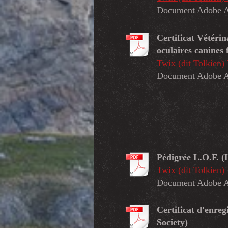
Document Adobe A
Certificat Vétérin
oculaires canines 
Twix (dit Tolkie
Document Adobe A
Pédigrée L.O.F. (
Twix (dit Tolkien
Document Adobe A
Certificat d'enreg
Society)