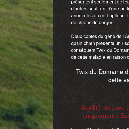
présentent seulement de lé
d'autres souffrent d'une per
anomalies du nerf optique. 
de chiens de berger.
Deux copies du gène de l'A
qu'un chien présente un risq
conséquent Twix du Domaine
de cette maladie en raison 
Twix du Domaine d
cette v
Surdité précoce à
uniquement :
Ear