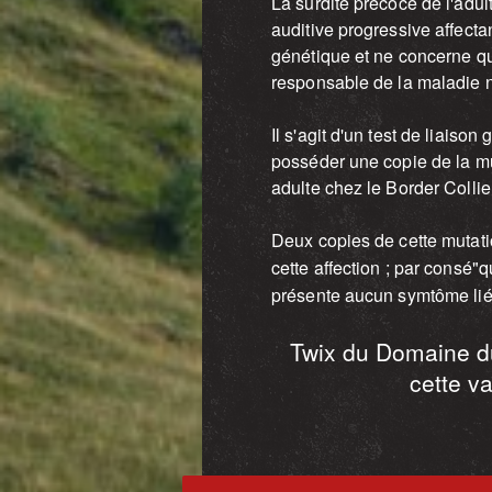
La surdité précoce de l'adul
auditive progressive affectan
génétique et ne concerne qu
responsable de la maladie n'
Il s'agit d'un test de liaiso
posséder une copie de la mu
adulte chez le Border Collie
Deux copies de cette mutatio
cette affection ; par consé"
présente aucun symtôme lié 
Twix du Domaine d
cette va